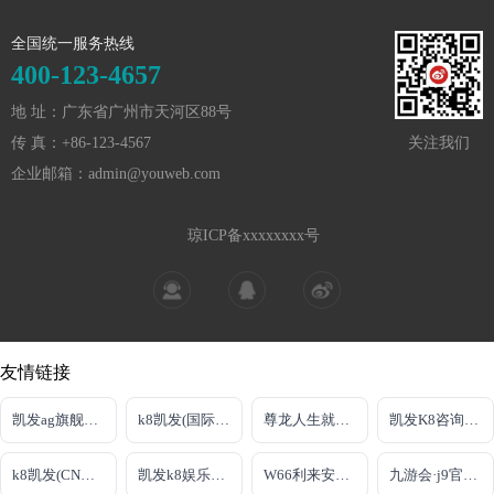
全国统一服务热线
400-123-4657
地 址：广东省广州市天河区88号
传 真：+86-123-4567
关注我们
企业邮箱：admin@youweb.com
琼ICP备xxxxxxxx号
友情链接
凯发ag旗舰厅下载
k8凯发(国际)官方网站
尊龙人生就是博新版
凯发K8咨询电话
k8凯发(CN中国)天生赢家·一触即发
凯发k8娱乐娱乐官网
W66利来安卓端
九游会·j9官方网站