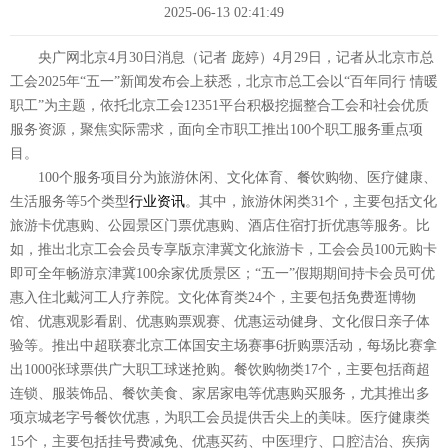
2025-06-13 02:41:49
央广网北京4月30日消息（记者 庞婷）4月29日，记者从北京市总
工会2025年“五一”新闻发布会上获悉，北京市总工会以“百年同行 情暖
职工”为主题，依托北京工会12351平台积极挖掘整合工会和社会优质
服务资源，聚焦实际需求，面向全市职工推出100个职工服务重点项
目。
100个服务项目分为旅游休闲、文化体育、餐饮购物、医疗健康、
生活服务等5个类型
行业资讯
。其中，旅游休闲类31个，主要包括文化
旅游卡优惠购、公园景区门票优惠购、酒店住宿打折优惠等服务。比
如，推出北京工会会员专享版京津冀文化旅游卡，工会会员100元购卡
即可全年畅游京津冀100余家优质景区；“五一”假期期间持卡会员可优
惠入住北戴河工人疗养院。文化体育类24个，主要包括免费逛博物
馆、优惠观影看剧、优惠购票观赛、优惠运动健身、文化假日亲子体
验等。推出中超联赛北京工体国安主场赛事6折购票活动，每场比赛拿
出1000张球票供广大职工球迷抢购。餐饮购物类17个，主要包括商超
连锁、服装饰品、餐饮美食、家居家电等优惠购买服务，尤其推出多
项京城老字号餐饮优惠，为职工会员提供舌尖上的美味。医疗健康类
15个，主要包括挂号费减免、优惠买药、中医理疗、口腔洁治、疾病