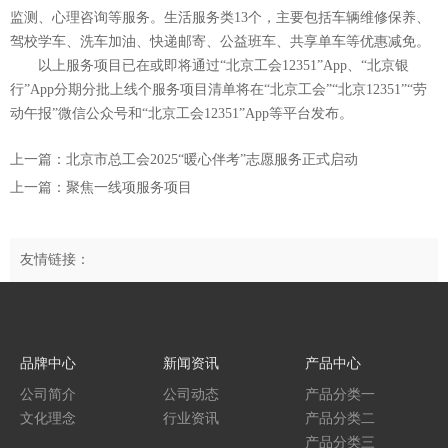
监测、心理咨询等服务。生活服务类13个，主要包括车辆维修保养、
驾校学车、洗车加油、快递邮寄、公益班车、共享单车等优惠减免。
以上服务项目已在或即将通过“北京工会12351”App、“北京银
行”App分期分批上线个服务项目清单将在“北京工会”“北京12351”“劳
动午报”微信公众号和“北京工会12351”App等平台发布。
上一篇：北京市总工会2025“暖心伴考”志愿服务正式启动
上一篇：聚焦一线项服务项目
友情链接：
品牌中心
新闻资讯
产品中心
公司简介
公司动态
产品分类一
文化理念
行业资讯
产品分类二
产品分类三