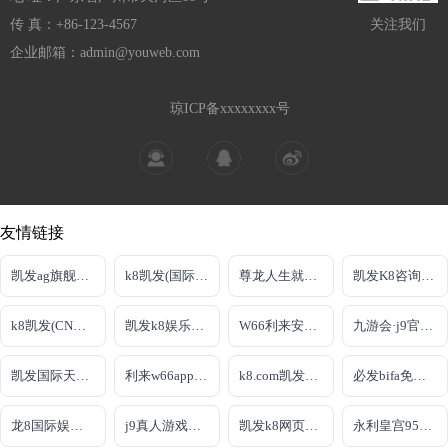
传 真：+86-123-4567
关注我们
企业邮箱：admin@youweb.com
琼ICP备xxxxxxxx号
友情链接
凯发ag旗舰厅下载
k8凯发(国际)官方网站
尊龙人生就是博新版
凯发K8咨询电话
k8凯发(CN中国)天生赢家·一触即发
凯发k8娱乐娱乐官网
W66利来安卓端
九游会·j9官方网站
凯发国际天生赢家
利来w66app旗舰厅
k8.com凯发手机登录
必发bifa免费旧版本
龙8国际娱乐老虎机首页
j9真人游戏第一平台
凯发k8网页登录
永利皇宫954vip登录