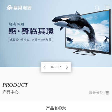
02 / 02
PRODUCT
产品中心
展开分类
产品名称六