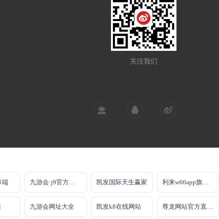
关注我们
卓端
九游会·j9官方网站
凯发国际天生赢家
利来w66app旗舰厅
站
九游会网址大全
凯发k8在线网站
尊龙网站官方直营网