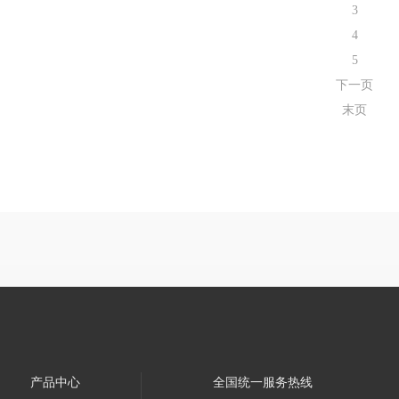
3
4
5
下一页
末页
产品中心
全国统一服务热线