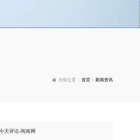
当前位置：
首页
>
新闻资讯
今天评论-闽南网