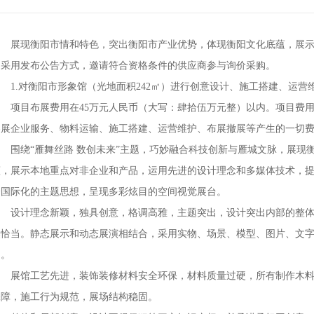
展现衡阳市情和特色，突出衡阳市产业优势，体现衡阳文化底蕴，展示
目采用发布公告方式，邀请符合资格条件的供应商参与询价采购。
1.对衡阳市形象馆（光地面积242㎡）进行创意设计、施工搭建、运营
项目布展费用在45万元人民币（大写：肆拾伍万元整）以内。项目费用
参展企业服务、物料运输、施工搭建、运营维护、布展撤展等产生的一切
围绕“雁舞丝路 数创未来”主题，巧妙融合科技创新与雁城文脉，展现
蕴，展示本地重点对非企业和产品，运用先进的设计理念和多媒体技术，
会国际化的主题思想，呈现多彩炫目的空间视觉展台。
设计理念新颖，独具创意，格调高雅，主题突出，设计突出内部的整体
然恰当。静态展示和动态展演相结合，采用实物、场景、模型、图片、文
力。
展馆工艺先进，装饰装修材料安全环保，材料质量过硬，所有制作木料
保障，施工行为规范，展场结构稳固。