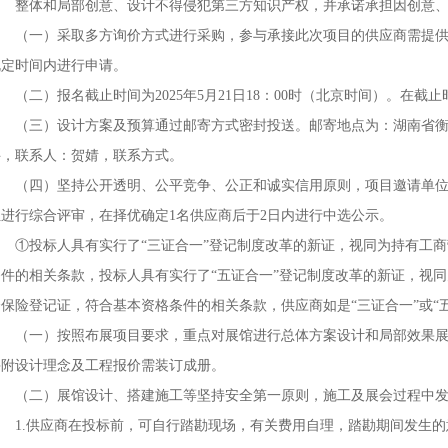
整体和局部创意、设计不得侵犯第三方知识产权，并承诺承担因创意、
（一）采取多方询价方式进行采购，参与承接此次项目的供应商需提供
规定时间内进行申请。
（二）报名截止时间为2025年5月21日18：00时（北京时间）。在截
（三）设计方案及预算通过邮寄方式密封投送。邮寄地点为：湖南省衡阳
科，联系人：贺婧，联系方式。
（四）坚持公开透明、公平竞争、公正和诚实信用原则，项目邀请单位将
位进行综合评审，在择优确定1名供应商后于2日内进行中选公示。
①投标人具有实行了“三证合一”登记制度改革的新证，视同为持有工商
条件的相关条款，投标人具有实行了“五证合一”登记制度改革的新证，视
会保险登记证，符合基本资格条件的相关条款，供应商如是“三证合一”或“
（一）按照布展项目要求，重点对展馆进行总体方案设计和局部效果展
并附设计理念及工程报价需装订成册。
（二）展馆设计、搭建施工等坚持安全第一原则，施工及展会过程中发
1.供应商在投标前，可自行踏勘现场，有关费用自理，踏勘期间发生的