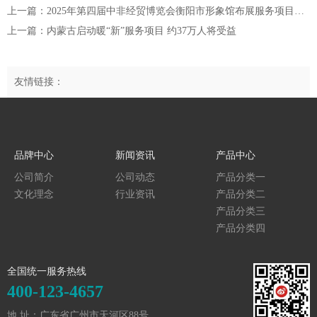
上一篇：2025年第四届中非经贸博览会衡阳市形象馆布展服务项目询价邀请公告
上一篇：内蒙古启动暖“新”服务项目 约37万人将受益
友情链接：
品牌中心
新闻资讯
产品中心
公司简介
公司动态
产品分类一
文化理念
行业资讯
产品分类二
产品分类三
产品分类四
全国统一服务热线
400-123-4657
地 址：广东省广州市天河区88号