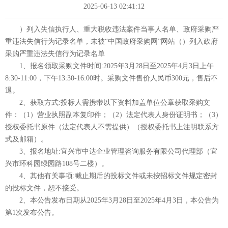
2025-06-13 02:41:12
）列入失信执行人、重大税收违法案件当事人名单、政府采购严
重违法失信行为记录名单，未被“中国政府采购网”网站（）列入政府
采购严重违法失信行为记录名单
1、报名领取采购文件时间:2025年3月28日至2025年4月3日上午
8:30-11:00，下午13:30-16:00时。采购文件售价人民币300元，售后不
退。
2、获取方式:投标人需携带以下资料加盖单位公章获取采购文
件：（1）营业执照副本复印件；（2）法定代表人身份证明书；（3）
授权委托书原件（法定代表人不需提供）（授权委托书上注明联系方
式及邮箱）。
3、报名地址:宜兴市中达企业管理咨询服务有限公司代理部（宜
兴市环科园绿园路108号二楼）。
4、其他有关事项:截止期后的投标文件或未按招标文件规定密封
的投标文件，恕不接受。
2、本公告发布日期从2025年3月28日至2025年4月3日，本公告为
第1次发布公告。